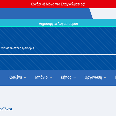
Χονδρική Μόνο για Επαγγελματίες!
Δημιουργία Λογαριασμού
Κουζίνα
Μπάνιο
Κήπος
Όργανωση
ροϊόντα.