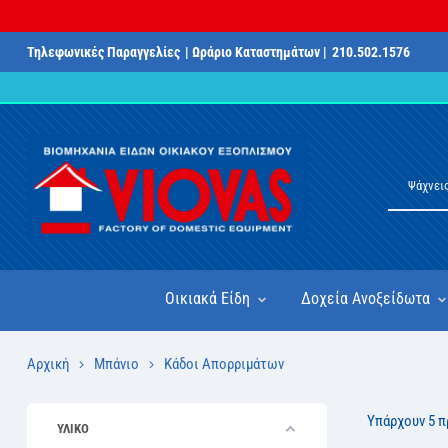
Τηλεφωνικές Παραγγελίες
| Ωράριο Καταστημάτων |
210.502.1576
Οικιακά Είδη
Δοχεία Ανοξείδωτα
Αρχική
Μπάνιο
Κάδοι Απορριμάτων
Υπάρχουν 5 π
ΥΛΙΚΟ