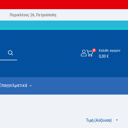
Περικλέους 26, Πετρούπολη
0
Καλάθι αγορών
0,00 €
Επαγγελματικά
Τιμή (Αύξουσα)
